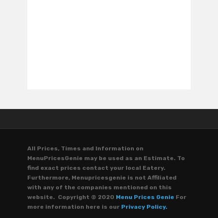
All Prices, Times and Information on
MenuPricesGenie may be used as an Estimate. To
find exact prices contact your local Eatery.
Furthermore, Menupricesgenie is not Affiliated
with any of the companies mentioned on this
website. Copyright © 2020
Menu Prices Genie
For
more information here is our
Privacy Policy.