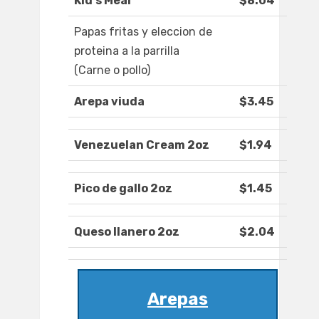
Kid's Meal
$8.04
Papas fritas y eleccion de
proteina a la parrilla
(Carne o pollo)
Arepa viuda
$3.45
Venezuelan Cream 2oz
$1.94
Pico de gallo 2oz
$1.45
Queso llanero 2oz
$2.04
Arepas